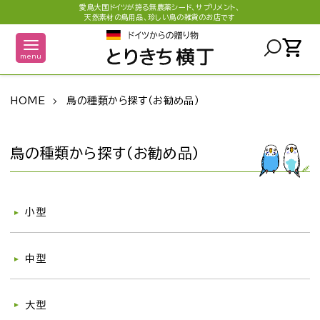
愛鳥大国ドイツが誇る無農薬シード、サプリメント、
天然素材の鳥用品、珍しい鳥の雑貨のお店です
shopping_cart
menu
HOME
鳥の種類から探す（お勧め品）
鳥の種類から探す（お勧め品）
グループ一覧
小型
中型
大型