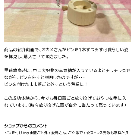
商品の紹介動画で、オカメさんがピンを１本ずつ外す可愛らしい姿
を拝見し、購入させて頂きました。
早速放鳥時に、中に大好物の赤粟穂が入っているよとチラチラ見せ
ながら、ピンを外すと説明したのですが・・・
ピンを付けたまま蓋ごと外すという荒業に！
この成功体験から、今でも毎日蓋ごと放り投げておやつを手に入
れています。（時々放り投げた蓋が自分に当たって怒っています）
ショップからのコメント
ピンを付けたまま蓋ごと外す愛鳥さん、ご立派です☆ストレス発散も兼ねた良