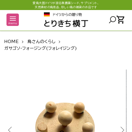
愛鳥大国ドイツが誇る無農薬シード、サプリメント、
天然素材の鳥用品、珍しい鳥の雑貨のお店です
shopping_cart
menu
HOME
鳥さんのくらし
ガサゴソ・フォージング(フォレイジング)