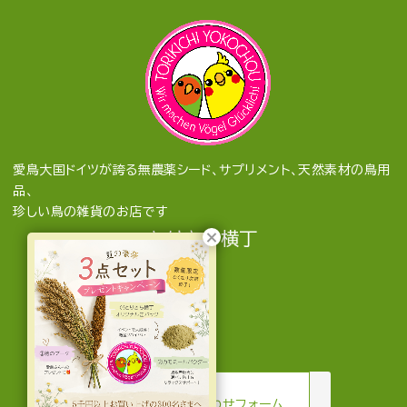
愛鳥大国ドイツが誇る無農薬シード、サプリメント、天然素材の鳥用
品、
珍しい鳥の雑貨のお店です
とりきち横丁
mail
お問い合わせフォーム