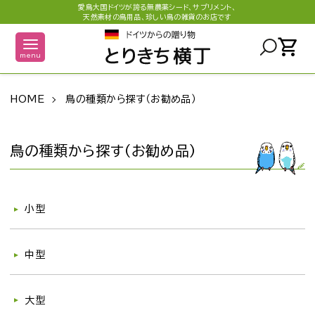
愛鳥大国ドイツが誇る無農薬シード、サプリメント、
天然素材の鳥用品、珍しい鳥の雑貨のお店です
shopping_cart
menu
HOME
鳥の種類から探す（お勧め品）
鳥の種類から探す（お勧め品）
グループ一覧
小型
中型
大型