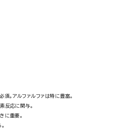
に必須。アルファルファは特に豊富。
酵素反応に関与。
働きに重要。
る。