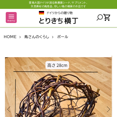
愛鳥大国ドイツが誇る無農薬シード、サプリメント、
天然素材の鳥用品、珍しい鳥の雑貨のお店です
shopping_cart
menu
HOME
鳥さんのくらし
ボール