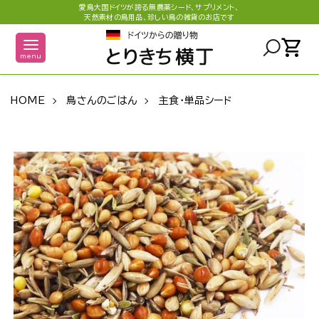
愛鳥大国ドイツが誇る無農薬シード、サプリメント、
天然素材の鳥用品、珍しい鳥の雑貨のお店です
shopping_cart
menu
HOME
鳥さんのごはん
主食・単品シード