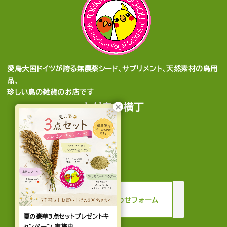
愛鳥大国ドイツが誇る無農薬シード、サプリメント、天然素材の鳥用
品、
珍しい鳥の雑貨のお店です
とりきち横丁
mail
お問い合わせフォーム
夏の豪華3点セットプレゼントキ
ャンペーン 実施中