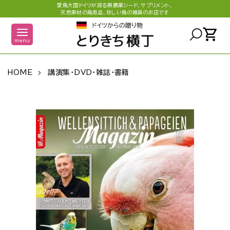
愛鳥大国ドイツが誇る無農薬シード、サプリメント、
天然素材の鳥用品、珍しい鳥の雑貨のお店です
shopping_cart
menu
HOME
講演集・DVD・雑誌・書籍