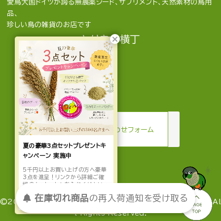
愛鳥大国ドイツが誇る無農薬シード、サプリメント、天然素材の鳥用
品、
珍しい鳥の雑貨のお店です
とりきち横丁
mail
お問い合わせフォーム
夏の豪華3点セットプレゼントキ
ャンペーン 実施中
5千円以上お買い上げの方へ豪華
3点を進呈！リンクから詳細ご確
認の上、カートへお入れください。
受け取る
通知を
再入荷
の
在庫切れ商品
詳しくはこちら
©2022-2026 とりきち横丁 by とりきち横丁ジャパン合同会社 Al
l Rights Reserved.