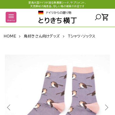
愛鳥大国ドイツが誇る無農薬シード、サプリメント、
天然素材の鳥用品、珍しい鳥の雑貨のお店です
shopping_cart
menu
HOME
鳥好きさん向けグッズ
Tシャツ・ソックス