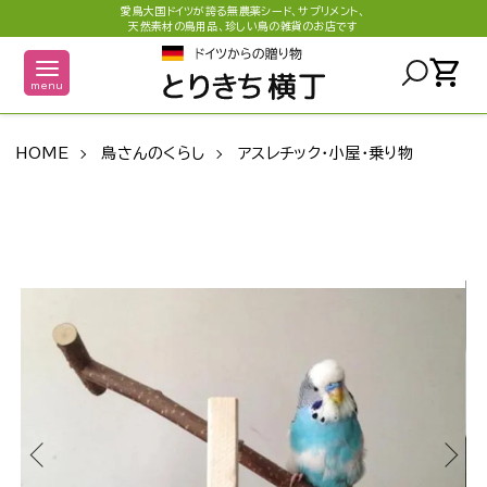
愛鳥大国ドイツが誇る無農薬シード、サプリメント、
天然素材の鳥用品、珍しい鳥の雑貨のお店です
shopping_cart
menu
HOME
鳥さんのくらし
アスレチック・小屋・乗り物