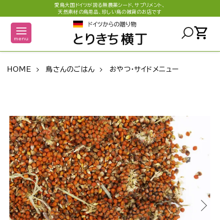
愛鳥大国ドイツが誇る無農薬シード、サプリメント、
天然素材の鳥用品、珍しい鳥の雑貨のお店です
shopping_cart
menu
HOME
鳥さんのごはん
おやつ・サイドメニュー