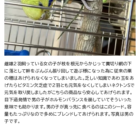
雌雄2羽飼っている女の子が枝を根元からかじって糞切り網の下
に落として幹をぶんぶん振り回して遊ぶ様になった為に従来の粟
の穂はあげられなくなってしまいました。乏しい知識であわ玉をあ
げたらビタミン欠乏症で2羽とも元気をなくしてしまいネクトンSで
元気を取り戻しましたがこちらの商品なら安心してあげられます。
目下過発情で男の子がホルモンバランスを崩していてそういった
意味でも助かります。男の子が真っ先に食べるのはこのシード。容
量もたっぷりなので多めにブレンドしてあげられます。写真は男の
子です。