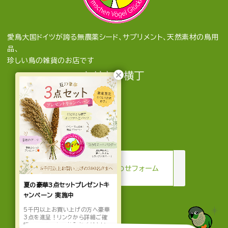
愛鳥大国ドイツが誇る無農薬シード、サプリメント、天然素材の鳥用
品、
珍しい鳥の雑貨のお店です
とりきち横丁
mail
お問い合わせフォーム
夏の豪華3点セットプレゼントキ
ャンペーン 実施中
5千円以上お買い上げの方へ豪華
3点を進呈！リンクから詳細ご確
認の上、カートへお入れください。