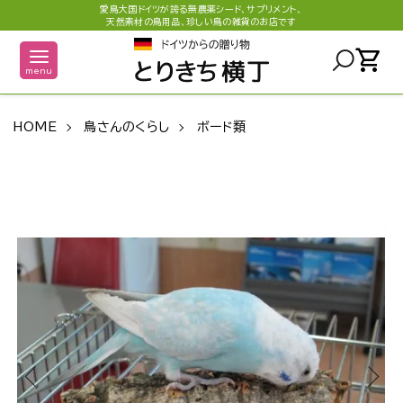
愛鳥大国ドイツが誇る無農薬シード、サプリメント、
天然素材の鳥用品、珍しい鳥の雑貨のお店です
shopping_cart
menu
HOME
鳥さんのくらし
ボード類