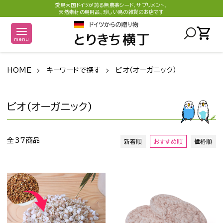
愛鳥大国ドイツが誇る無農薬シード、サプリメント、
天然素材の鳥用品、珍しい鳥の雑貨のお店です
shopping_cart
menu
HOME
キーワードで探す
ビオ（オーガニック）
ビオ（オーガニック）
全37商品
新着順
おすすめ順
価格順