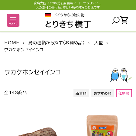
愛鳥大国ドイツが誇る無農薬シード、サプリメント、
天然素材の鳥用品、珍しい鳥の雑貨のお店です
shopping_cart
menu
HOME
鳥の種類から探す（お勧め品）
大型
ワカケホンセイインコ
ワカケホンセイインコ
全148商品
新着順
おすすめ順
価格順