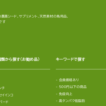
農薬シード、サプリメント、天然素材の鳥用品、
です
種類から探す（お勧め品）
キーワードで探す
会員価格あり
500円以下の商品
ンチ
免疫向上
セイインコ
高タンパク低脂肪
バード