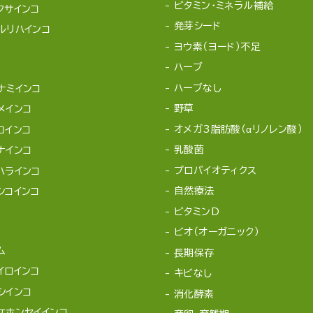
ビタミン・ミネラル補給
クサインコ
発芽シード
ルリハインコ
ヨウ素（ヨード）不足
ハーブ
ハーブなし
ナミインコ
野草
メインコ
オメガ3脂肪酸（αリノレン酸）
コインコ
乳酸菌
ナインコ
プロバイオティクス
ハラインコ
自然療法
シコインコ
ビタミンD
ビオ（オーガニック）
ム
長期保存
イロインコ
キビなし
シインコ
消化酵素
ケホンセイインコ