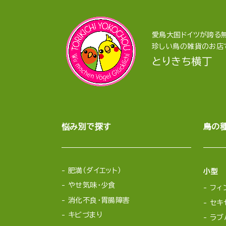
愛鳥大国ドイツが誇る無
珍しい鳥の雑貨のお店
とりきち横丁
悩み別で探す
鳥の
肥満（ダイエット）
小型
やせ気味・少食
フィ
消化不良・胃腸障害
セキ
キビづまり
ラブ