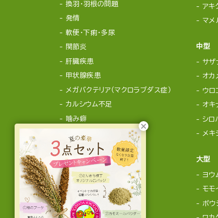
換羽・羽根の問題
アキ
発情
マメ
軟便・下痢・多尿
中型
関節炎
肝臓疾患
サザ
甲状腺疾患
オカ
メガバクテリア（マクロラブダス症）
ウロ
カルシウム不足
オキ
噛み癖
シロ
メキ
大型
ヨウ
モモ
ボウ
ワカ