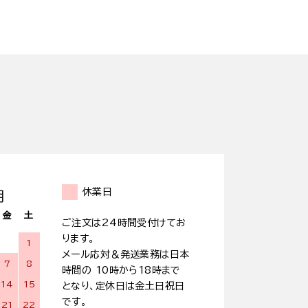
休業日
月
金
土
ご注文は24時間受付けてお
ります。
1
メール応対＆発送業務は日本
7
8
時間の 10時から18時まで
14
15
となり、定休日は金土日祝日
です。
21
22