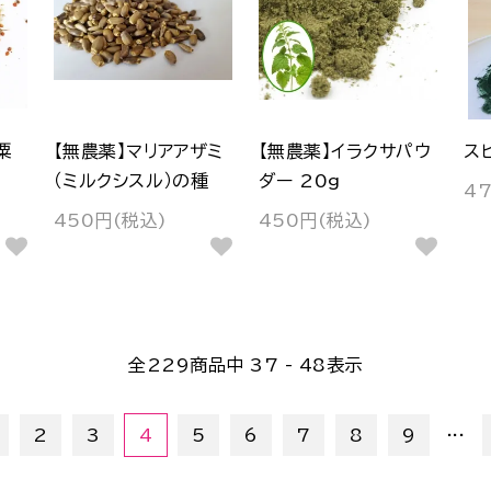
粟
【無農薬】マリアアザミ
【無農薬】イラクサパウ
ス
（ミルクシスル）の種
ダー 20g
4
450円(税込)
450円(税込)
全
229
商品中
37 - 48
表示
...
2
3
4
5
6
7
8
9