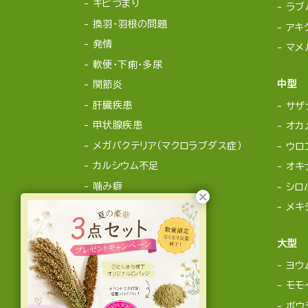
キビづまり
ラブ
換羽・羽根の問題
アキ
発情
マメ
軟便・下痢・多尿
中型
関節炎
肝臓疾患
サザ
甲状腺疾患
オカ
メガバクテリア（マクロラブダス症）
ウロ
カルシウム不足
オキ
噛み癖
シロ
メキ
大型
ヨウ
モモ
ボウ