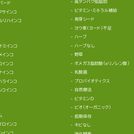
高タンパク低脂肪
バード
ビタミン・ミネラル補給
クサインコ
発芽シード
ルリハインコ
ヨウ素（ヨード）不足
ハーブ
ハーブなし
ナミインコ
野草
メインコ
オメガ3脂肪酸（αリノレン酸）
コインコ
乳酸菌
ナインコ
プロバイオティクス
ハラインコ
自然療法
シコインコ
ビタミンD
ビオ（オーガニック）
ム
長期保存
イロインコ
キビなし
シインコ
消化酵素