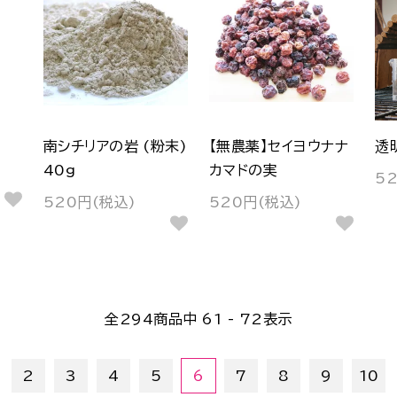
南シチリアの岩 (粉末)
【無農薬】セイヨウナナ
透
40g
カマドの実
5
520円(税込)
520円(税込)
全
294
商品中
61 - 72
表示
2
3
4
5
6
7
8
9
10