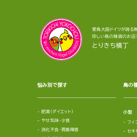
愛鳥大国ドイツが誇る無
珍しい鳥の雑貨のお店
とりきち横丁
悩み別で探す
鳥の
肥満（ダイエット）
小型
やせ気味・少食
フィ
消化不良・胃腸障害
セキ