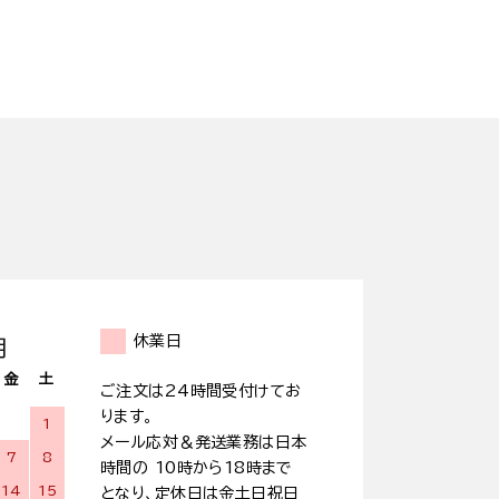
休業日
月
金
土
ご注文は24時間受付けてお
ります。
1
メール応対＆発送業務は日本
7
8
時間の 10時から18時まで
14
15
となり、定休日は金土日祝日