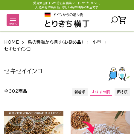
愛鳥大国ドイツが誇る無農薬シード、サプリメント、
天然素材の鳥用品、珍しい鳥の雑貨のお店です
shopping_cart
menu
HOME
鳥の種類から探す（お勧め品）
小型
セキセイインコ
セキセイインコ
全302商品
新着順
おすすめ順
価格順