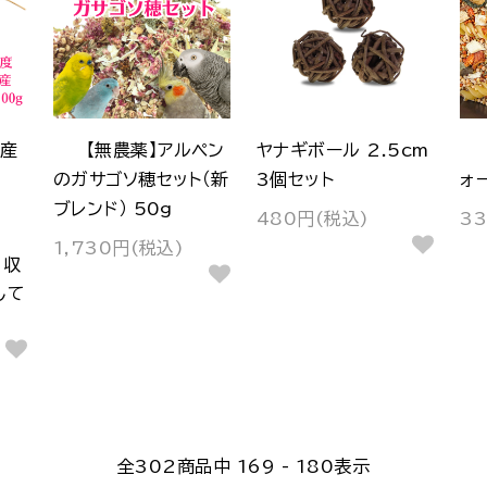
ツ産
【無農薬】アルペン
ヤナギボール 2.5cm
のガサゴソ穂セット（新
3個セット
ォ
ブレンド） 50g
480円(税込)
3
1,730円(税込)
、収
して
全
302
商品中
169 - 180
表示