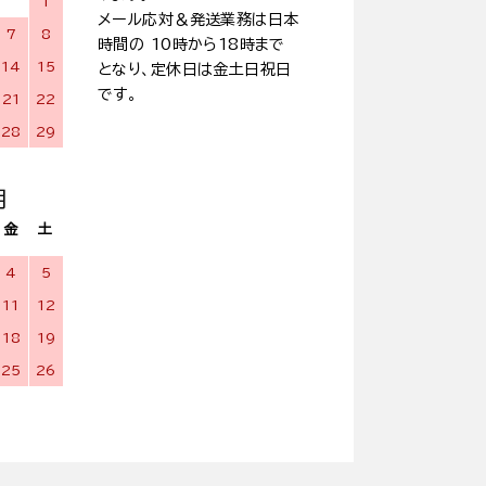
1
メール応対＆発送業務は日本
7
8
時間の 10時から18時まで
14
15
となり、定休日は金土日祝日
です。
21
22
28
29
月
金
土
4
5
11
12
18
19
25
26