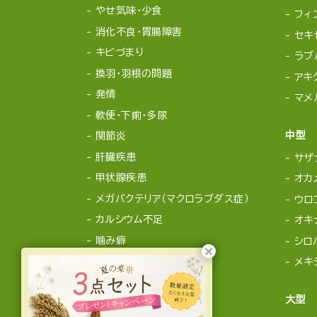
やせ気味・少食
フィ
消化不良・胃腸障害
セキ
キビづまり
ラブ
換羽・羽根の問題
アキ
発情
マメ
軟便・下痢・多尿
中型
関節炎
肝臓疾患
サザ
甲状腺疾患
オカ
メガバクテリア（マクロラブダス症）
ウロ
カルシウム不足
オキ
噛み癖
シロ
メキ
大型