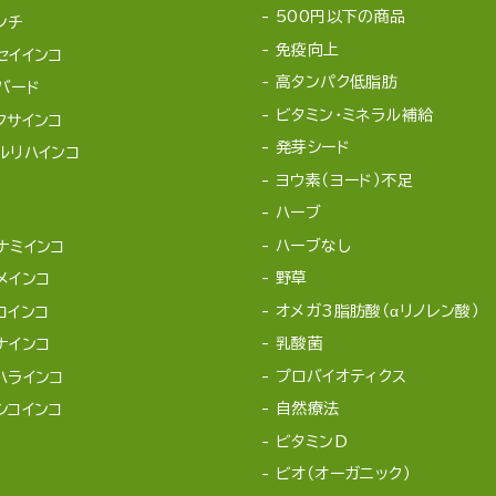
500円以下の商品
ンチ
免疫向上
セイインコ
高タンパク低脂肪
バード
ビタミン・ミネラル補給
クサインコ
発芽シード
ルリハインコ
ヨウ素（ヨード）不足
ハーブ
ハーブなし
ナミインコ
野草
メインコ
オメガ3脂肪酸（αリノレン酸）
コインコ
乳酸菌
ナインコ
プロバイオティクス
ハラインコ
自然療法
シコインコ
ビタミンD
ビオ（オーガニック）