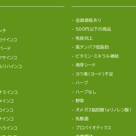
会員価格あり
500円以下の商品
ンチ
免疫向上
セイインコ
高タンパク低脂肪
バード
ビタミン・ミネラル補給
クサインコ
発芽シード
ルリハインコ
ヨウ素（ヨード）不足
ハーブ
ハーブなし
ナミインコ
野草
メインコ
オメガ3脂肪酸（αリノレン酸）
コインコ
乳酸菌
ナインコ
プロバイオティクス
ハラインコ