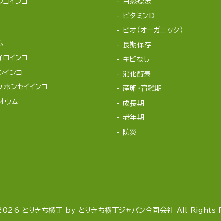
自然療法
シコインコ
ビタミンD
ビオ（オーガニック）
ム
長期保存
イロインコ
キビなし
シインコ
消化酵素
ケホンセイインコ
産卵・育雛期
オウム
成長期
老年期
防災
2026 とりきち横丁 by とりきち横丁ジャパン合同会社 All Rights Re