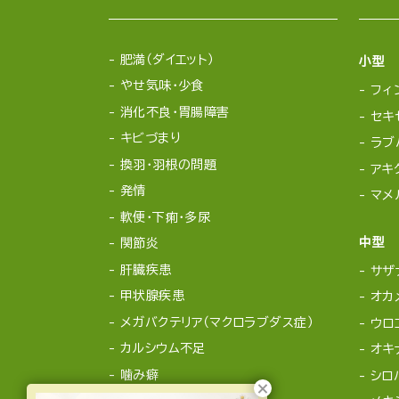
肥満（ダイエット）
小型
やせ気味・少食
フィ
消化不良・胃腸障害
セキ
キビづまり
ラブ
換羽・羽根の問題
アキ
発情
マメ
軟便・下痢・多尿
中型
関節炎
肝臓疾患
サザ
甲状腺疾患
オカ
メガバクテリア（マクロラブダス症）
ウロ
カルシウム不足
オキ
噛み癖
シロ