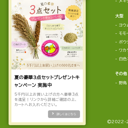
メキ
大型
ヨウ
モモ
ボウ
ワカ
白色
その他
夏の豪華3点セットプレゼントキ
野鳥
ャンペーン 実施中
5千円以上お買い上げの方へ豪華3点
を進呈！リンクから詳細ご確認の上、
カートへお入れください。
詳しくはこちら
©2022-