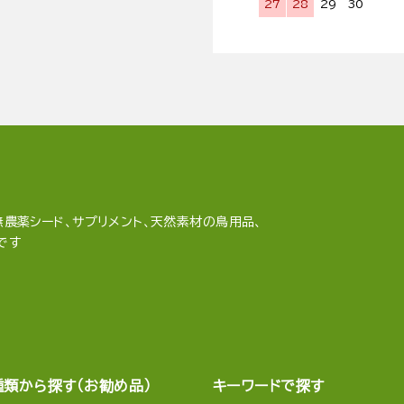
27
28
29
30
農薬シード、サプリメント、天然素材の鳥用品、
です
種類から探す（お勧め品）
キーワードで探す