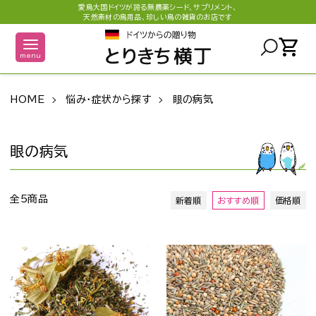
愛鳥大国ドイツが誇る無農薬シード、サプリメント、
天然素材の鳥用品、珍しい鳥の雑貨のお店です
shopping_cart
menu
HOME
悩み・症状から探す
眼の病気
眼の病気
全5商品
新着順
おすすめ順
価格順