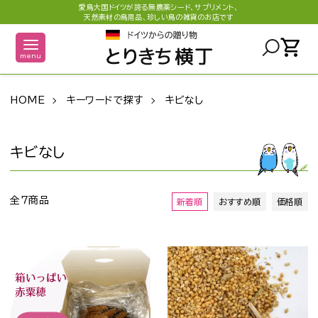
愛鳥大国ドイツが誇る無農薬シード、サプリメント、
天然素材の鳥用品、珍しい鳥の雑貨のお店です
shopping_cart
menu
HOME
キーワードで探す
キビなし
キビなし
全7商品
新着順
おすすめ順
価格順