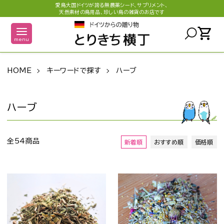
愛鳥大国ドイツが誇る無農薬シード、サプリメント、
天然素材の鳥用品、珍しい鳥の雑貨のお店です
shopping_cart
menu
HOME
キーワードで探す
ハーブ
ハーブ
全54商品
新着順
おすすめ順
価格順