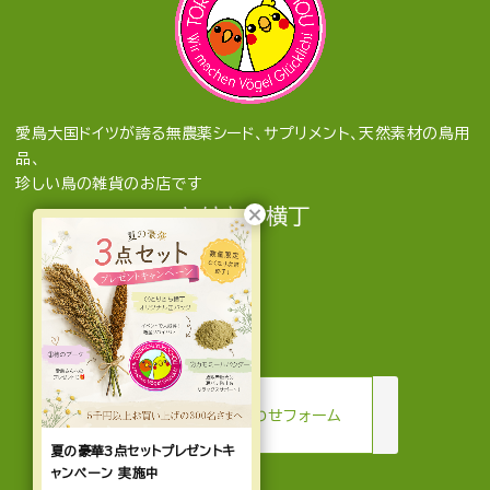
愛鳥大国ドイツが誇る無農薬シード、サプリメント、天然素材の鳥用
品、
珍しい鳥の雑貨のお店です
とりきち横丁
mail
お問い合わせフォーム
夏の豪華3点セットプレゼントキ
ャンペーン 実施中