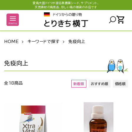
愛鳥大国ドイツが誇る無農薬シード、サプリメント、
天然素材の鳥用品、珍しい鳥の雑貨のお店です
shopping_cart
menu
HOME
キーワードで探す
免疫向上
免疫向上
全18商品
新着順
おすすめ順
価格順