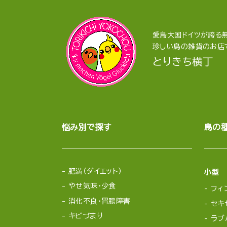
愛鳥大国ドイツが誇る無
珍しい鳥の雑貨のお店
とりきち横丁
悩み別で探す
鳥の
肥満（ダイエット）
小型
やせ気味・少食
フィ
消化不良・胃腸障害
セキ
キビづまり
ラブ