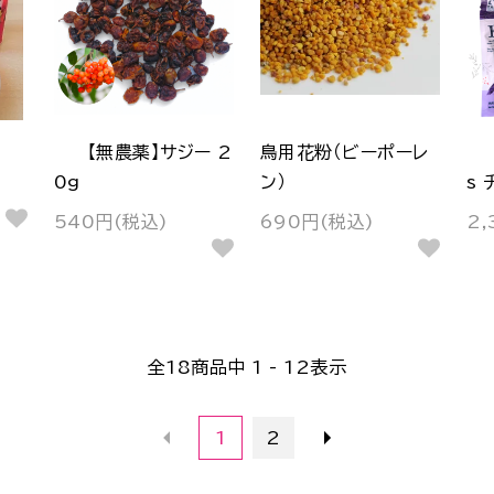
【無農薬】サジー 2
鳥用花粉（ビーポーレ
0g
ン）
s 
540円(税込)
690円(税込)
2,
全
18
商品中
1 - 12
表示
1
2