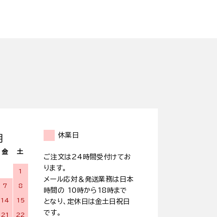
休業日
月
金
土
ご注文は24時間受付けてお
ります。
1
メール応対＆発送業務は日本
7
8
時間の 10時から18時まで
14
15
となり、定休日は金土日祝日
です。
21
22