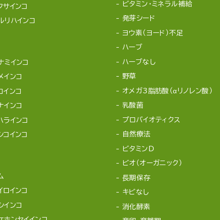
ビタミン・ミネラル補給
クサインコ
発芽シード
ルリハインコ
ヨウ素（ヨード）不足
ハーブ
ハーブなし
ナミインコ
野草
メインコ
オメガ3脂肪酸（αリノレン酸）
コインコ
乳酸菌
ナインコ
プロバイオティクス
ハラインコ
自然療法
シコインコ
ビタミンD
ビオ（オーガニック）
ム
長期保存
イロインコ
キビなし
シインコ
消化酵素
ケホンセイインコ