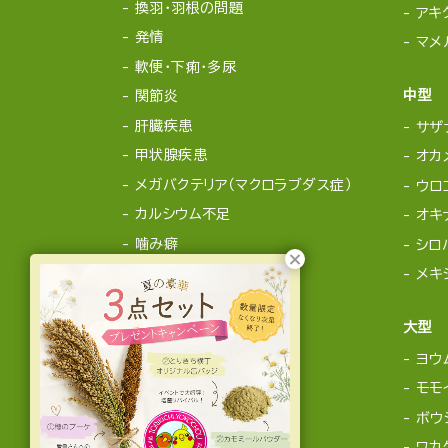
換羽・羽根の問題
アキ
発情
マメ
軟便・下痢・多尿
中型
関節炎
肝臓疾患
サザ
甲状腺疾患
オカ
メガバクテリア（マクロラブダス症）
ウロ
カルシウム不足
オキ
噛み癖
シロ
メキ
大型
ヨウ
モモ
ボウ
ワカ