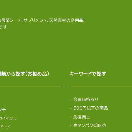
農薬シード、サプリメント、天然素材の鳥用品、
です
種類から探す（お勧め品）
キーワードで探す
会員価格あり
500円以下の商品
ンチ
免疫向上
セイインコ
高タンパク低脂肪
バード