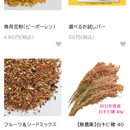
鳥用花粉（ビーポーレン）
選べるお試しバー
690円(税込)
80円(税込)
フルーツ＆シードミックス
【無農薬】白キビ穂 40