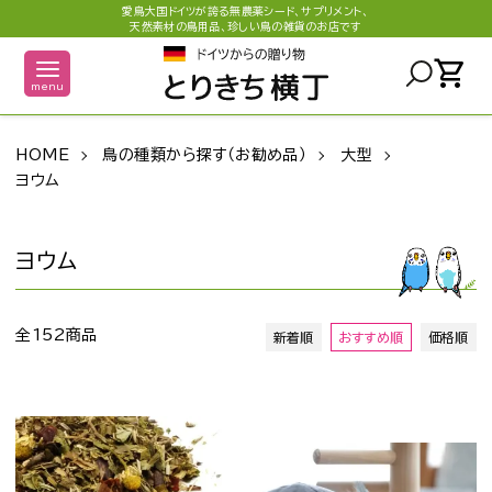
愛鳥大国ドイツが誇る無農薬シード、サプリメント、
天然素材の鳥用品、珍しい鳥の雑貨のお店です
shopping_cart
menu
HOME
鳥の種類から探す（お勧め品）
大型
ヨウム
ヨウム
全152商品
新着順
おすすめ順
価格順