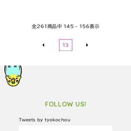
全
261
商品中
145 - 156
表示
13
FOLLOW US!
Tweets by tyokochou