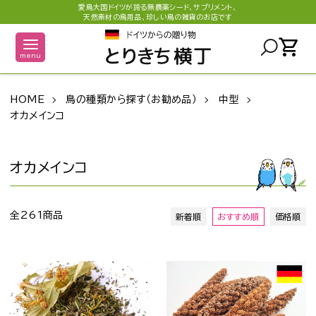
愛鳥大国ドイツが誇る無農薬シード、サプリメント、
天然素材の鳥用品、珍しい鳥の雑貨のお店です
shopping_cart
menu
HOME
鳥の種類から探す（お勧め品）
中型
オカメインコ
オカメインコ
全261商品
新着順
おすすめ順
価格順