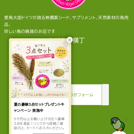
愛鳥大国ドイツが誇る無農薬シード、サプリメント、天然素材の鳥用
品、
珍しい鳥の雑貨のお店です
とりきち横丁
mail
お問い合わせフォーム
夏の豪華3点セットプレゼントキ
ャンペーン 実施中
5千円以上お買い上げの方へ豪華
3点を進呈！リンクから詳細ご確
認の上、カートへお入れください。