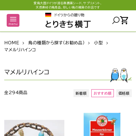
愛鳥大国ドイツが誇る無農薬シード、サプリメント、
天然素材の鳥用品、珍しい鳥の雑貨のお店です
shopping_cart
menu
HOME
鳥の種類から探す（お勧め品）
小型
マメルリハインコ
マメルリハインコ
全294商品
新着順
おすすめ順
価格順