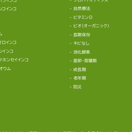
ハラインコ
自然療法
シコインコ
ビタミンD
ビオ（オーガニック）
ム
長期保存
イロインコ
キビなし
シインコ
消化酵素
ケホンセイインコ
産卵・育雛期
オウム
成長期
老年期
防災