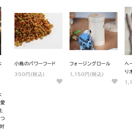
木
小鳥のパワーフード
フォージングロール
ヘ
り
350円(税込)
1,150円(税込)
1,
木
 愛
止
皮つ
対