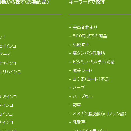
種類から探す（お勧め品）
キーワードで探す
会員価格あり
500円以下の商品
ンチ
免疫向上
セイインコ
高タンパク低脂肪
バード
ビタミン・ミネラル補給
クサインコ
発芽シード
ルリハインコ
ヨウ素（ヨード）不足
ハーブ
ハーブなし
ナミインコ
野草
メインコ
オメガ3脂肪酸（αリノレン酸）
コインコ
乳酸菌
ナインコ
プロバイオティクス