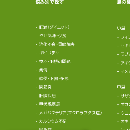
悩み別で探す
鳥の
肥満（ダイエット）
小型
やせ気味・少食
フィ
消化不良・胃腸障害
セキ
キビづまり
ラブ
換羽・羽根の問題
アキ
発情
マメ
軟便・下痢・多尿
中型
関節炎
肝臓疾患
サザ
甲状腺疾患
オカ
メガバクテリア（マクロラブダス症）
ウロ
カルシウム不足
オキ
噛み癖