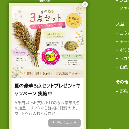
シロ
メキ
大型
ヨウ
モモ
ボウ
ワカ
白色
その他
夏の豪華3点セットプレゼントキ
野鳥
ャンペーン 実施中
5千円以上お買い上げの方へ豪華3点
を進呈！リンクから詳細ご確認の上、
カートへお入れください。
詳しくはこちら