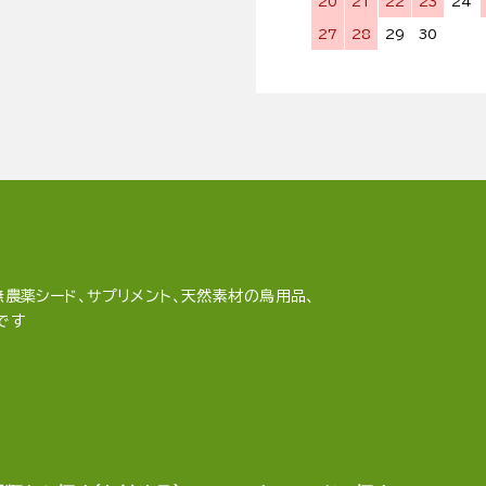
20
21
22
23
24
27
28
29
30
農薬シード、サプリメント、天然素材の鳥用品、
です