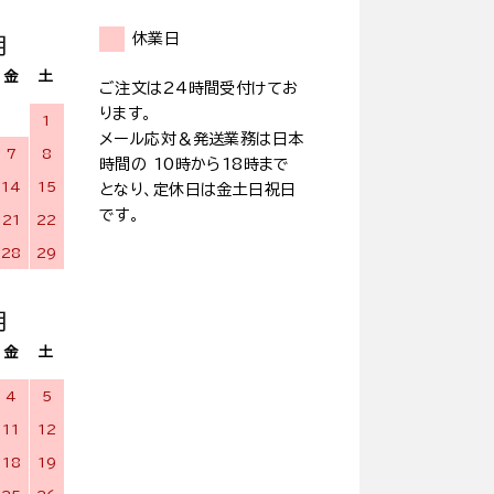
休業日
月
金
土
ご注文は24時間受付けてお
ります。
1
メール応対＆発送業務は日本
7
8
時間の 10時から18時まで
14
15
となり、定休日は金土日祝日
です。
21
22
28
29
月
金
土
4
5
11
12
18
19