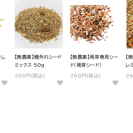
なし
【無農薬】穂外れシード
【無農薬】発芽専用シー
【
ミックス 50g
ド（発芽シード）
レ
250円(税込)
260円(税込)
2