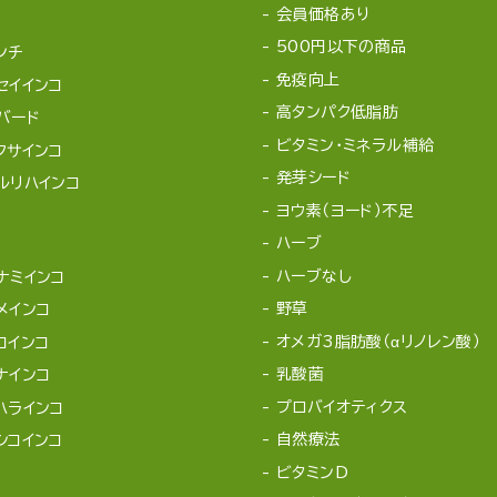
会員価格あり
500円以下の商品
ンチ
免疫向上
セイインコ
高タンパク低脂肪
バード
ビタミン・ミネラル補給
クサインコ
発芽シード
ルリハインコ
ヨウ素（ヨード）不足
ハーブ
ハーブなし
ナミインコ
野草
メインコ
オメガ3脂肪酸（αリノレン酸）
コインコ
乳酸菌
ナインコ
プロバイオティクス
ハラインコ
自然療法
シコインコ
ビタミンD