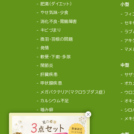
肥満（ダイエット）
小型
やせ気味・少食
フィ
消化不良・胃腸障害
セキ
キビづまり
ラブ
換羽・羽根の問題
アキ
発情
マメ
軟便・下痢・多尿
中型
関節炎
肝臓疾患
サザ
甲状腺疾患
オカ
メガバクテリア（マクロラブダス症）
ウロ
カルシウム不足
オキ
噛み癖
シロ
メキ