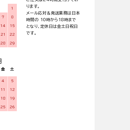
ります。
1
メール応対＆発送業務は日本
7
8
時間の 10時から18時まで
14
15
となり、定休日は金土日祝日
です。
21
22
28
29
月
金
土
4
5
11
12
18
19
25
26