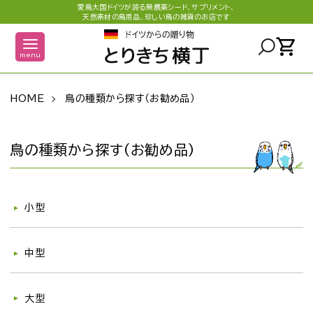
愛鳥大国ドイツが誇る無農薬シード、サプリメント、
天然素材の鳥用品、珍しい鳥の雑貨のお店です
shopping_cart
menu
HOME
鳥の種類から探す（お勧め品）
鳥の種類から探す（お勧め品）
グループ一覧
小型
中型
大型