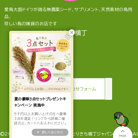
愛鳥大国ドイツが誇る無農薬シード、サプリメント、天然素材の鳥用
品、
珍しい鳥の雑貨のお店です
とりきち横丁
mail
お問い合わせフォーム
夏の豪華3点セットプレゼントキ
ャンペーン 実施中
5千円以上お買い上げの方へ豪華
3点を進呈！リンクから詳細ご確
認の上、カートへお入れください。
詳しくはこちら
©2022-2026 とりきち横丁 by とりきち横丁ジャパン合同会社 Al