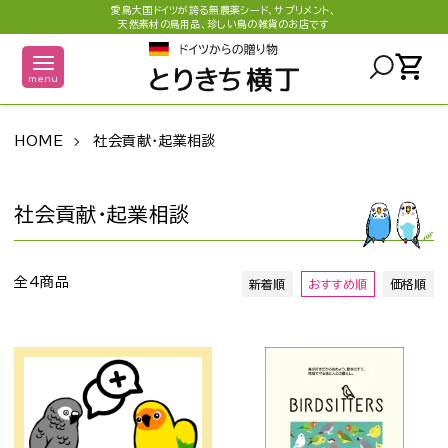
愛鳥大国ドイツが誇る無農薬シード、サプリメント、
天然素材の鳥用品、珍しい鳥の雑貨のお店です
shopping_cart
menu
HOME
社会貢献・起業相談
社会貢献・起業相談
全4商品
新着順
おすすめ順
価格順