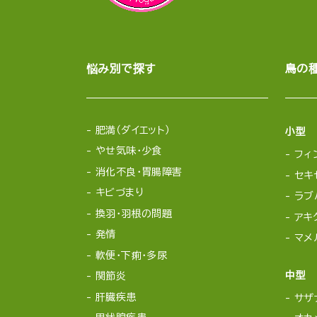
悩み別で探す
鳥の
肥満（ダイエット）
小型
やせ気味・少食
フィ
消化不良・胃腸障害
セキ
キビづまり
ラブ
換羽・羽根の問題
アキ
発情
マメ
軟便・下痢・多尿
中型
関節炎
肝臓疾患
サザ