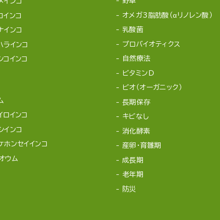
野草
メインコ
オメガ3脂肪酸（αリノレン酸）
コインコ
乳酸菌
ナインコ
プロバイオティクス
ハラインコ
自然療法
シコインコ
ビタミンD
ビオ（オーガニック）
ム
長期保存
イロインコ
キビなし
シインコ
消化酵素
ケホンセイインコ
産卵・育雛期
オウム
成長期
老年期
防災