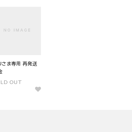
Uさま専用 再発送
金
OLD OUT