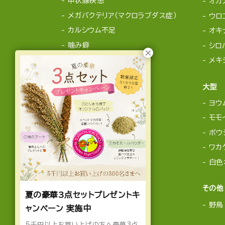
甲状腺疾患
オカ
メガバクテリア（マクロラブダス症）
ウロ
カルシウム不足
オキ
噛み癖
シロ
メキ
大型
ヨウ
モモ
ボウ
ワカ
白色
その他
夏の豪華3点セットプレゼントキ
野鳥
ャンペーン 実施中
5千円以上お買い上げの方へ豪華3点