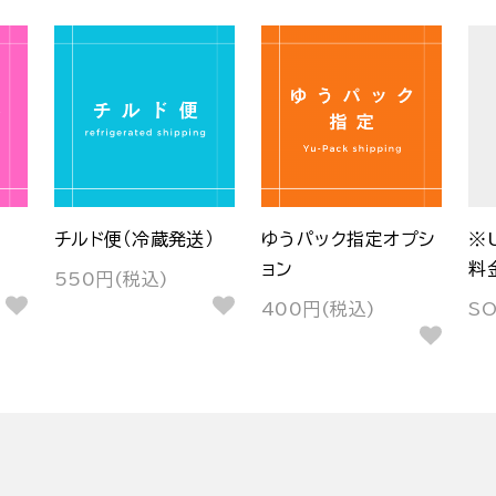
チルド便（冷蔵発送）
ゆうパック指定オプシ
※
ョン
料
550円(税込)
400円(税込)
S