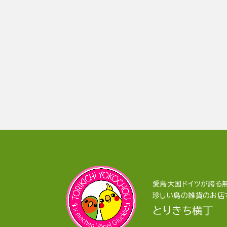
愛鳥大国ドイツが誇る無
珍しい鳥の雑貨のお店
とりきち横丁