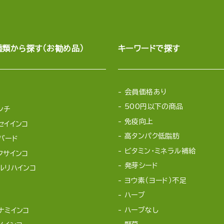
種類から探す（お勧め品）
キーワードで探す
会員価格あり
500円以下の商品
ンチ
免疫向上
セイインコ
高タンパク低脂肪
バード
ビタミン・ミネラル補給
クサインコ
発芽シード
ルリハインコ
ヨウ素（ヨード）不足
ハーブ
ハーブなし
ナミインコ