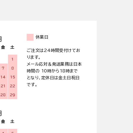
休業日
月
金
土
ご注文は24時間受付けてお
ります。
1
メール応対＆発送業務は日本
7
8
時間の 10時から18時まで
14
15
となり、定休日は金土日祝日
です。
21
22
28
29
月
金
土