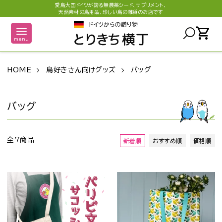
愛鳥大国ドイツが誇る無農薬シード、サプリメント、
天然素材の鳥用品、珍しい鳥の雑貨のお店です
shopping_cart
menu
HOME
鳥好きさん向けグッズ
バッグ
バッグ
全7商品
新着順
おすすめ順
価格順