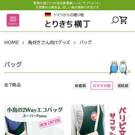
愛鳥大国ドイツが誇る無農薬シード、サプリメント、
天然素材の鳥用品、珍しい鳥の雑貨のお店です
shopping_cart
menu
HOME
鳥好きさん向けグッズ
バッグ
バッグ
全7商品
新着順
おすすめ順
価格順