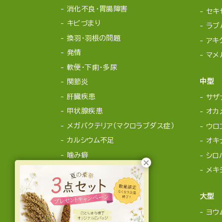
消化不良・胃腸障害
セキ
キビづまり
ラブ
換羽・羽根の問題
アキ
発情
マメ
軟便・下痢・多尿
中型
関節炎
肝臓疾患
サザ
甲状腺疾患
オカ
メガバクテリア（マクロラブダス症）
ウロ
カルシウム不足
オキ
噛み癖
シロ
メキ
大型
ヨウ