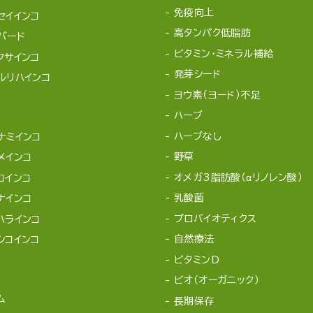
免疫向上
セイインコ
高タンパク低脂肪
バード
ビタミン・ミネラル補給
クサインコ
発芽シード
ルリハインコ
ヨウ素（ヨード）不足
ハーブ
ハーブなし
ナミインコ
野草
メインコ
オメガ3脂肪酸（αリノレン酸）
コインコ
乳酸菌
ナインコ
プロバイオティクス
ハラインコ
自然療法
シコインコ
ビタミンD
ビオ（オーガニック）
ム
長期保存