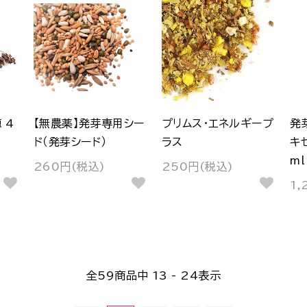
 4
【無農薬】発芽専用シー
プリムス・エネルギープ
発
ド（発芽シード）
ラス
キ
ml
260円(税込)
250円(税込)
1,
全
59
商品中
13 - 24
表示