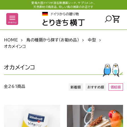
愛鳥大国ドイツが誇る無農薬シード、サプリメント、
天然素材の鳥用品、珍しい鳥の雑貨のお店です
shopping_cart
menu
HOME
鳥の種類から探す（お勧め品）
中型
オカメインコ
オカメインコ
全261商品
新着順
おすすめ順
価格順