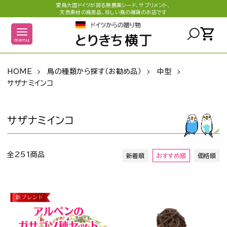
愛鳥大国ドイツが誇る無農薬シード、サプリメント、
天然素材の鳥用品、珍しい鳥の雑貨のお店です
shopping_cart
menu
HOME
鳥の種類から探す（お勧め品）
中型
サザナミインコ
サザナミインコ
全251商品
新着順
おすすめ順
価格順