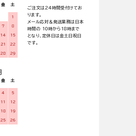
金
土
ご注文は24時間受付けてお
ります。
1
メール応対＆発送業務は日本
7
8
時間の 10時から18時まで
14
15
となり、定休日は金土日祝日
です。
21
22
28
29
月
金
土
4
5
11
12
18
19
25
26