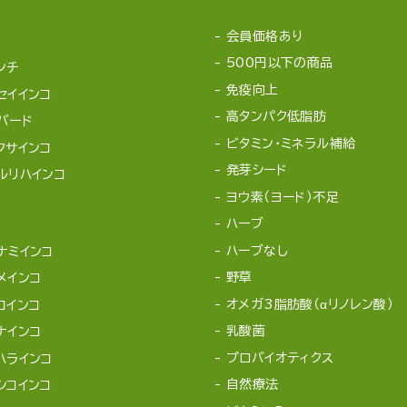
会員価格あり
500円以下の商品
ンチ
免疫向上
セイインコ
高タンパク低脂肪
バード
ビタミン・ミネラル補給
クサインコ
発芽シード
ルリハインコ
ヨウ素（ヨード）不足
ハーブ
ハーブなし
ナミインコ
野草
メインコ
オメガ3脂肪酸（αリノレン酸）
コインコ
乳酸菌
ナインコ
プロバイオティクス
ハラインコ
自然療法
シコインコ