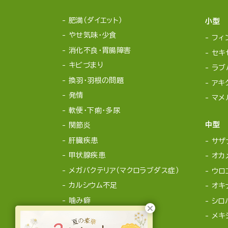
肥満（ダイエット）
小型
やせ気味・少食
フィ
消化不良・胃腸障害
セキ
キビづまり
ラブ
換羽・羽根の問題
アキ
発情
マメ
軟便・下痢・多尿
中型
関節炎
肝臓疾患
サザ
甲状腺疾患
オカ
メガバクテリア（マクロラブダス症）
ウロ
カルシウム不足
オキ
噛み癖
シロ
メキ