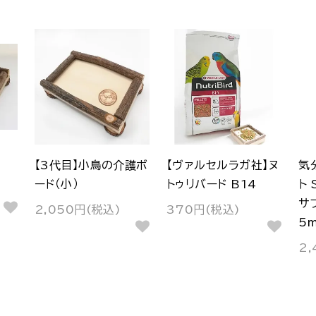
【3代目】小鳥の介護ボ
【ヴァルセルラガ社】ヌ
気
ード（小）
トゥリバード B14
ト
サ
2,050円(税込)
370円(税込)
5m
2,