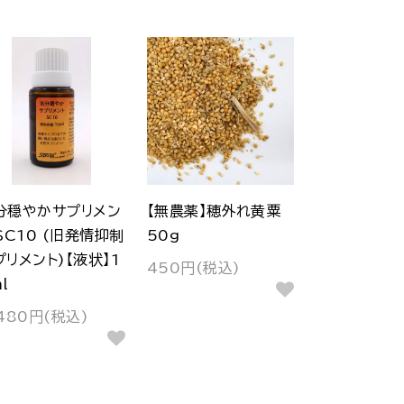
分穏やかサプリメン
【無農薬】穂外れ黄粟
 SC10 (旧発情抑制
50g
プリメント)【液状】1
450円(税込)
l
480円(税込)