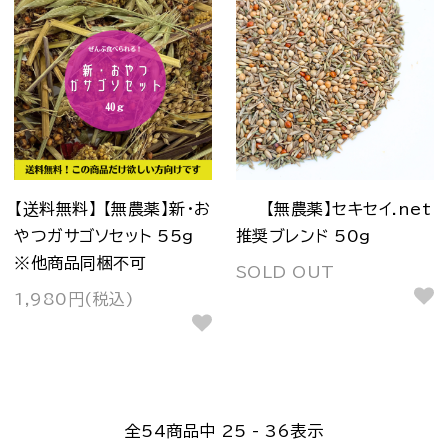
【送料無料】 【無農薬】新・お
【無農薬】セキセイ.net
やつガサゴソセット 55g
推奨ブレンド 50g
※他商品同梱不可
SOLD OUT
1,980円(税込)
全
54
商品中
25 - 36
表示