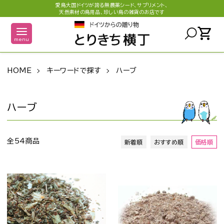
愛鳥大国ドイツが誇る無農薬シード、サプリメント、
天然素材の鳥用品、珍しい鳥の雑貨のお店です
shopping_cart
menu
HOME
キーワードで探す
ハーブ
ハーブ
全54商品
新着順
おすすめ順
価格順