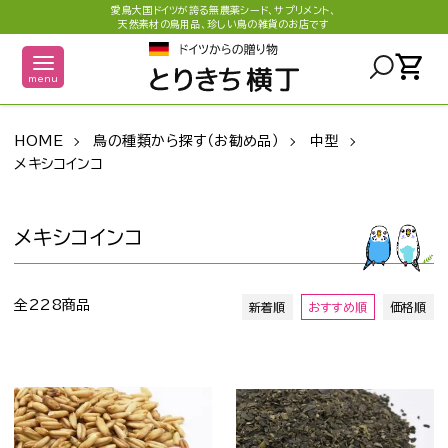
愛鳥大国ドイツが誇る無農薬シード、サプリメント、
天然素材の鳥用品、珍しい鳥の雑貨のお店です
shopping_cart
menu
HOME
鳥の種類から探す（お勧め品）
中型
メキシコインコ
メキシコインコ
全228商品
新着順
おすすめ順
価格順