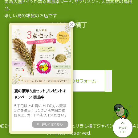
愛鳥大国ドイツが誇る無農薬シード、サプリメント、天然素材の鳥用
品、
珍しい鳥の雑貨のお店です
とりきち横丁
mail
お問い合わせフォーム
夏の豪華3点セットプレゼントキ
ャンペーン 実施中
5千円以上お買い上げの方へ豪華
3点を進呈！リンクから詳細ご確
認の上、カートへお入れください。
詳しくはこちら
©2022-2026 とりきち横丁 by とりきち横丁ジャパン合同会社 Al
l Rights Reserved.