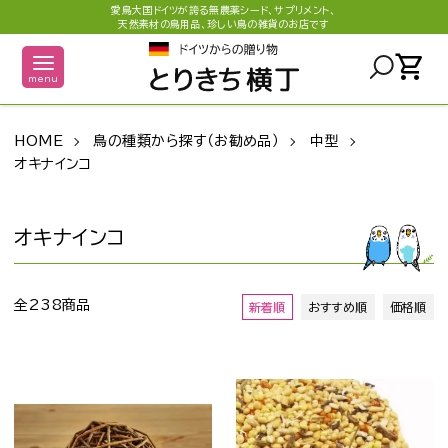
愛鳥大国ドイツが誇る無農薬シード、サプリメント、
天然素材の鳥用品、珍しい鳥の雑貨のお店です
shopping_cart
menu
HOME
鳥の種類から探す（お勧め品）
中型
オキナインコ
オキナインコ
全238商品
新着順
おすすめ順
価格順