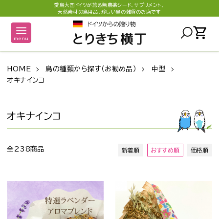
愛鳥大国ドイツが誇る無農薬シード、サプリメント、
天然素材の鳥用品、珍しい鳥の雑貨のお店です
shopping_cart
menu
HOME
鳥の種類から探す（お勧め品）
中型
オキナインコ
オキナインコ
全238商品
新着順
おすすめ順
価格順