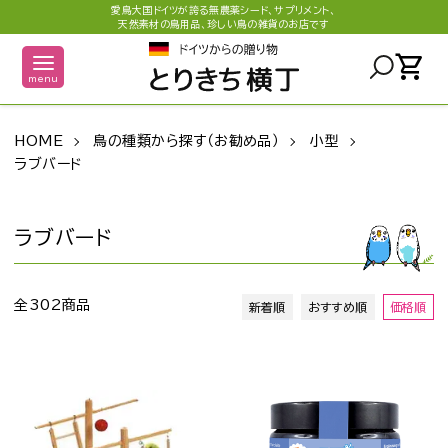
愛鳥大国ドイツが誇る無農薬シード、サプリメント、
天然素材の鳥用品、珍しい鳥の雑貨のお店です
shopping_cart
menu
HOME
鳥の種類から探す（お勧め品）
小型
ラブバード
ラブバード
全302商品
新着順
おすすめ順
価格順