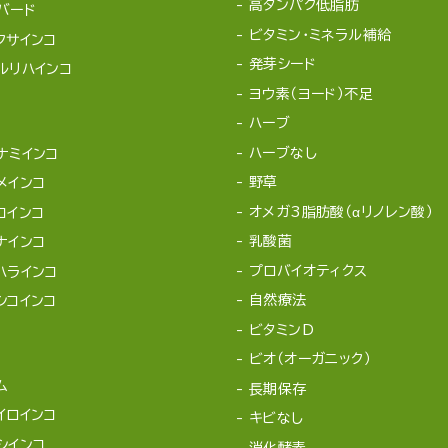
高タンパク低脂肪
バード
ビタミン・ミネラル補給
クサインコ
発芽シード
ルリハインコ
ヨウ素（ヨード）不足
ハーブ
ハーブなし
ナミインコ
野草
メインコ
オメガ3脂肪酸（αリノレン酸）
コインコ
乳酸菌
ナインコ
プロバイオティクス
ハラインコ
自然療法
シコインコ
ビタミンD
ビオ（オーガニック）
ム
長期保存
イロインコ
キビなし
シインコ
消化酵素