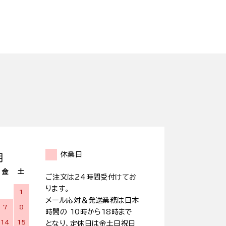
休業日
月
金
土
ご注文は24時間受付けてお
ります。
1
メール応対＆発送業務は日本
7
8
時間の 10時から18時まで
14
15
となり、定休日は金土日祝日