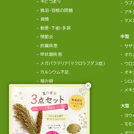
キビづまり
ラブ
換羽・羽根の問題
アキ
発情
マメ
軟便・下痢・多尿
中型
関節炎
肝臓疾患
サザ
甲状腺疾患
オカ
メガバクテリア（マクロラブダス症）
ウロ
カルシウム不足
オキ
噛み癖
シロ
メキ
大型
ヨウ
モモ
ボウ