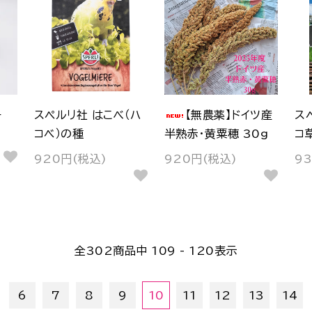
ー
スペルリ社 はこべ（ハ
【無農薬】ドイツ産
ス
コベ）の種
半熟赤・黄粟穂 30g
コ
920円(税込)
920円(税込)
9
全
302
商品中
109 - 120
表示
6
7
8
9
10
11
12
13
14