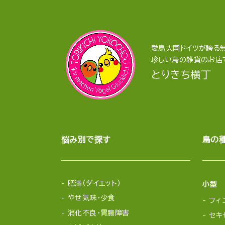
愛鳥大国ドイツが誇る無
珍しい鳥の雑貨のお店
とりきち横丁
悩み別で探す
鳥の
肥満（ダイエット）
小型
やせ気味・少食
フィ
消化不良・胃腸障害
セキ