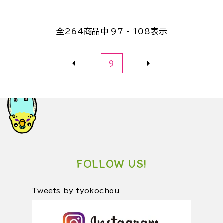
全
264
商品中
97 - 108
表示
9
FOLLOW US!
Tweets by tyokochou