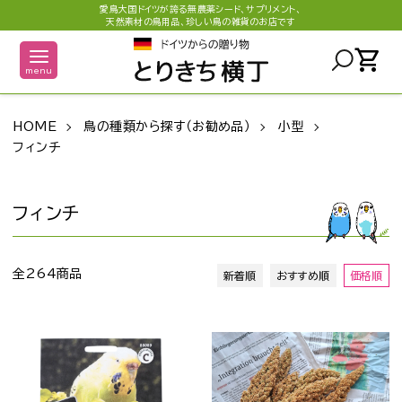
愛鳥大国ドイツが誇る無農薬シード、サプリメント、
天然素材の鳥用品、珍しい鳥の雑貨のお店です
shopping_cart
menu
HOME
鳥の種類から探す（お勧め品）
小型
フィンチ
フィンチ
全264商品
新着順
おすすめ順
価格順