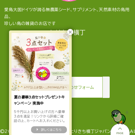
愛鳥大国ドイツが誇る無農薬シード、サプリメント、天然素材の鳥用
品、
珍しい鳥の雑貨のお店です
とりきち横丁
mail
お問い合わせフォーム
夏の豪華3点セットプレゼントキ
ャンペーン 実施中
5千円以上お買い上げの方へ豪華
3点を進呈！リンクから詳細ご確
認の上、カートへお入れください。
詳しくはこちら
©2022-2026 とりきち横丁 by とりきち横丁ジャパン合同会社 Al