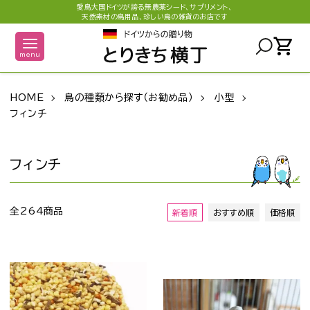
愛鳥大国ドイツが誇る無農薬シード、サプリメント、
天然素材の鳥用品、珍しい鳥の雑貨のお店です
shopping_cart
menu
HOME
鳥の種類から探す（お勧め品）
小型
フィンチ
フィンチ
全264商品
新着順
おすすめ順
価格順