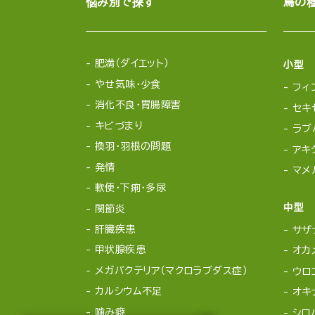
悩み別で探す
鳥の
肥満（ダイエット）
小型
やせ気味・少食
フィ
消化不良・胃腸障害
セキ
キビづまり
ラブ
換羽・羽根の問題
アキ
発情
マメ
軟便・下痢・多尿
中型
関節炎
肝臓疾患
サザ
甲状腺疾患
オカ
メガバクテリア（マクロラブダス症）
ウロ
カルシウム不足
オキ
噛み癖
シロ