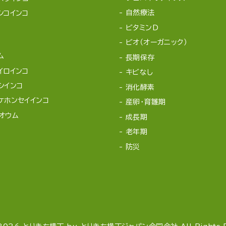
自然療法
シコインコ
ビタミンD
ビオ（オーガニック）
ム
長期保存
イロインコ
キビなし
シインコ
消化酵素
ケホンセイインコ
産卵・育雛期
オウム
成長期
老年期
防災