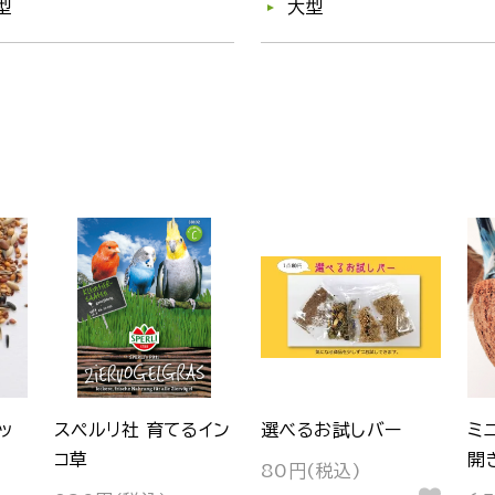
型
大型
ッ
スペルリ社 育てるイン
選べるお試しバー
ミ
コ草
開
80円(税込)