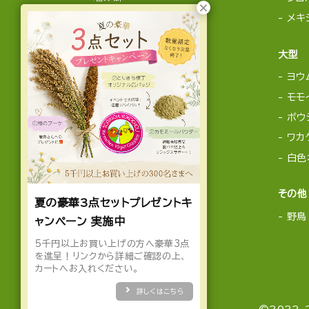
メキ
大型
ヨウ
モモ
ボウ
ワカ
白色
その他
夏の豪華3点セットプレゼントキ
野鳥
ャンペーン 実施中
5千円以上お買い上げの方へ豪華3点
を進呈！リンクから詳細ご確認の上、
カートへお入れください。
詳しくはこちら