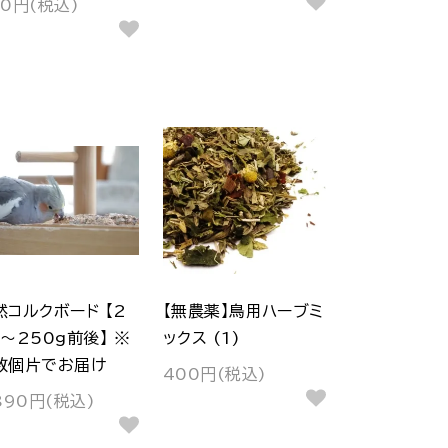
50円(税込)
然コルクボード 【2
【無農薬】鳥用ハーブミ
0～250g前後】 ※
ックス (1)
数個片でお届け
400円(税込)
890円(税込)