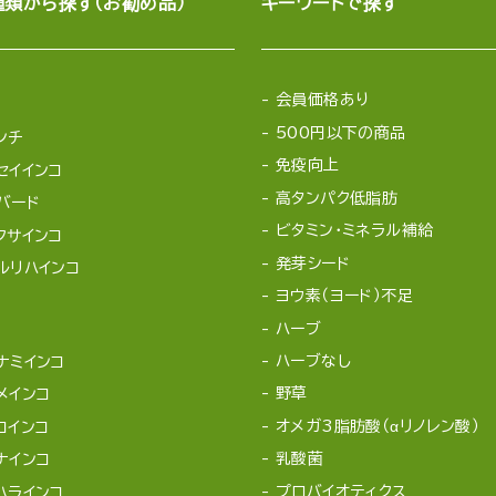
種類から探す（お勧め品）
キーワードで探す
会員価格あり
500円以下の商品
ンチ
免疫向上
セイインコ
高タンパク低脂肪
バード
ビタミン・ミネラル補給
クサインコ
発芽シード
ルリハインコ
ヨウ素（ヨード）不足
ハーブ
ハーブなし
ナミインコ
野草
メインコ
オメガ3脂肪酸（αリノレン酸）
コインコ
乳酸菌
ナインコ
プロバイオティクス
ハラインコ