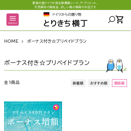
愛鳥大国ドイツが誇る無農薬シード、サプリメント、
天然素材の鳥用品、珍しい鳥の雑貨のお店です
shopping_cart
menu
HOME
ボーナス付き☆プリペイドプラン
ボーナス付き☆プリペイドプラン
全1商品
新着順
おすすめ順
価格順