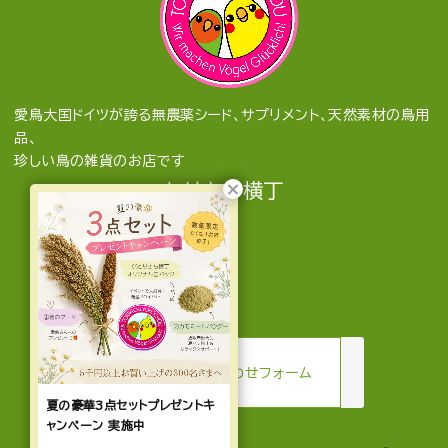
愛鳥大国ドイツが誇る無農薬シード、サプリメント、天然素材の鳥用
品、
珍しい鳥の雑貨のお店です
とりきち横丁
mail
お問い合わせフォーム
夏の豪華3点セットプレゼントキ
ャンペーン 実施中